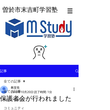
曽於市末吉町学習塾
記事
全ての記事
教室長
全ての記事
2018年10月20日
読了時間: 1分
保護者会が行われました
今すぐ始める
コミュニティ