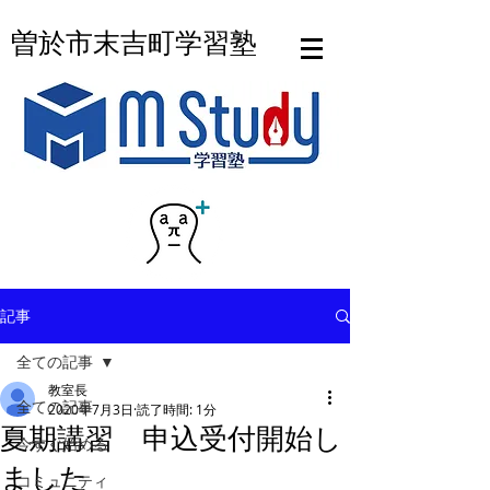
曽於市末吉町学習塾
記事
全ての記事
教室長
全ての記事
2020年7月3日
読了時間: 1分
夏期講習 申込受付開始し
今すぐ始める
ました
コミュニティ