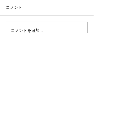
英語検定第１回 5
日 英語検定１
コメント
始めました 締切
火曜日です 詳細
体験授業 受講受付中！
コメントを追加…
M Study
〒899-8603
鹿児島県曽於市末吉町新
町１
丁目5-12
電話番号：
0986-36-6763
Email:
mstudy.juku@gmail.com