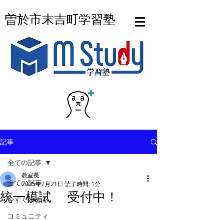
曽於市末吉町学習塾
記事
全ての記事
教室長
全ての記事
2025年2月21日
読了時間: 1分
統一模試 受付中！
今すぐ始める
コミュニティ